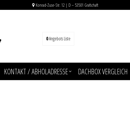
Konrad-Zuse-Str. 12 | D – 53501 Grafschaft
0
Angebots Liste
KONTAKT / ABHOLADRESSE
DACHBOX VERGLEICH