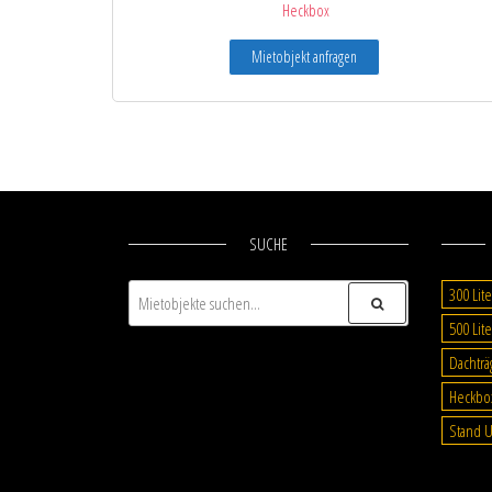
Heckbox
Mietobjekt anfragen
SUCHE
300 Lite
500 Lite
Dachträ
Heckbo
Stand U