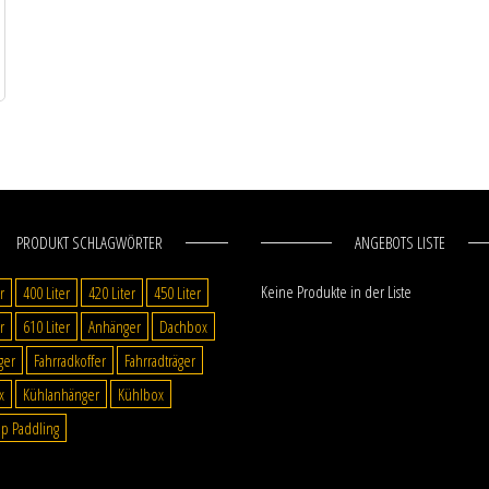
PRODUKT SCHLAGWÖRTER
ANGEBOTS LISTE
Keine Produkte in der Liste
r
400 Liter
420 Liter
450 Liter
r
610 Liter
Anhänger
Dachbox
ger
Fahrradkoffer
Fahrradträger
x
Kühlanhänger
Kühlbox
p Paddling