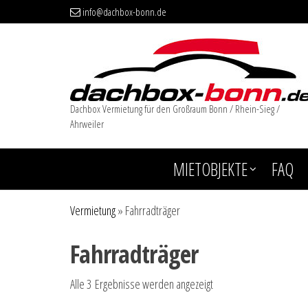
info@dachbox-bonn.de
Dachbox Vermietung für den Großraum Bonn / Rhein-Sieg /
Ahrweiler
MIETOBJEKTE
FAQ
Vermietung
»
Fahrradträger
Fahrradträger
Alle 3 Ergebnisse werden angezeigt