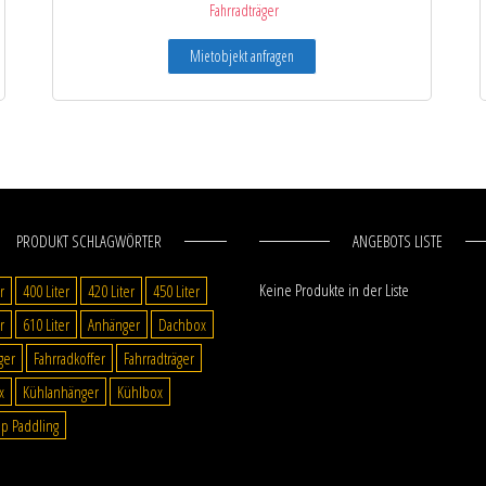
Fahrradträger
Mietobjekt anfragen
PRODUKT SCHLAGWÖRTER
ANGEBOTS LISTE
Keine Produkte in der Liste
r
400 Liter
420 Liter
450 Liter
r
610 Liter
Anhänger
Dachbox
ger
Fahrradkoffer
Fahrradträger
x
Kühlanhänger
Kühlbox
p Paddling