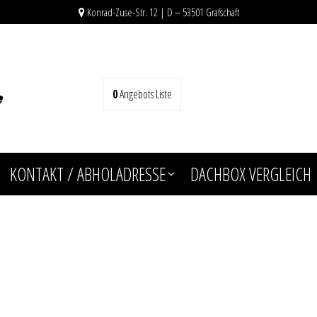
Konrad-Zuse-Str. 12 | D – 53501 Grafschaft
0
Angebots Liste
KONTAKT / ABHOLADRESSE
DACHBOX VERGLEICH