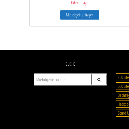
Fahrradträger
Mietobjekt anfragen
SUCHE
300 Lite
500 Lite
Dachträ
Heckbo
Stand U