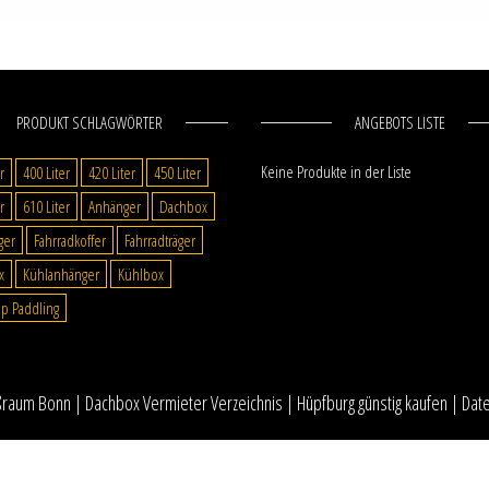
PRODUKT SCHLAGWÖRTER
ANGEBOTS LISTE
Keine Produkte in der Liste
r
400 Liter
420 Liter
450 Liter
r
610 Liter
Anhänger
Dachbox
ger
Fahrradkoffer
Fahrradträger
x
Kühlanhänger
Kühlbox
p Paddling
ßraum Bonn
|
Dachbox Vermieter Verzeichnis
|
Hüpfburg günstig kaufen
|
Dat