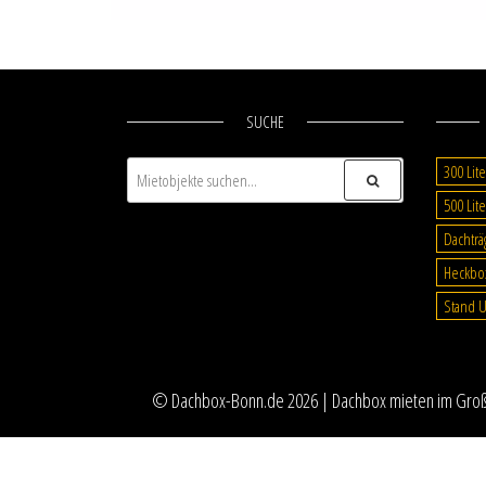
SUCHE
300 Lite
500 Lite
Dachträ
Heckbo
Stand U
©
Dachbox-Bonn.de
2026 |
Dachbox mieten im Gro