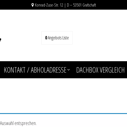
Konrad-Zuse-Str. 12 | D – 53501 Grafschaft
0
Angebots Liste
KONTAKT / ABHOLADRESSE
DACHBOX VERGLEICH
 Auswahl entsprechen.